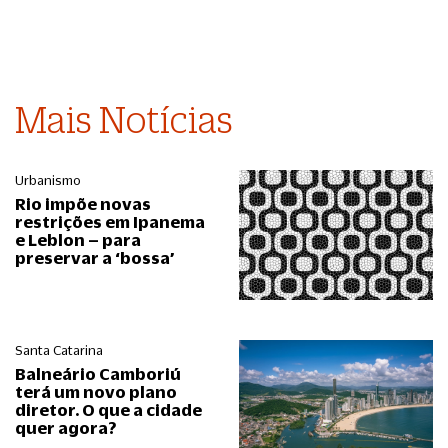
Mais Notícias
Urbanismo
Rio impõe novas
restrições em Ipanema
e Leblon – para
preservar a ‘bossa’
Santa Catarina
Balneário Camboriú
terá um novo plano
diretor. O que a cidade
quer agora?