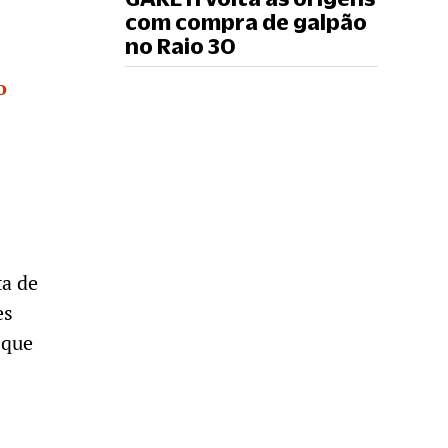
com compra de galpão
no Raio 30
o
ta de
es
 que