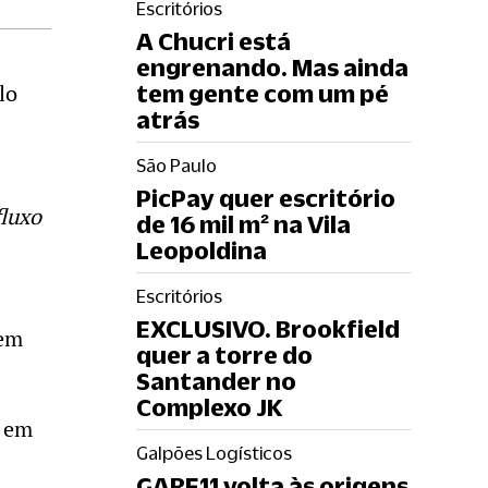
Escritórios
A Chucri está
engrenando. Mas ainda
lo
tem gente com um pé
atrás
São Paulo
PicPay quer escritório
fluxo
de 16 mil m² na Vila
Leopoldina
Escritórios
EXCLUSIVO. Brookfield
tem
quer a torre do
Santander no
Complexo JK
, em
Galpões Logísticos
GARE11 volta às origens