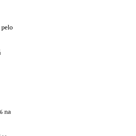
 pelo
á
% na