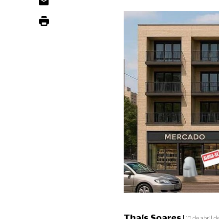
Thaís Soares
|
10 de abril 