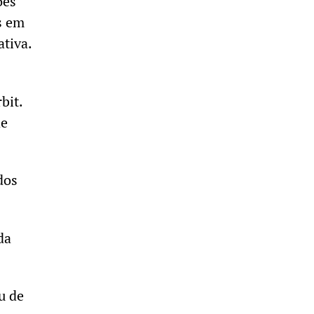
ões
s em
ativa.
bit.
de
dos
da
u de