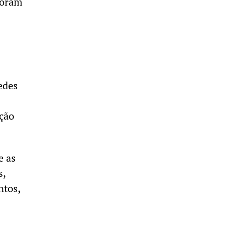
foram
edes
ução
e as
s,
ntos,