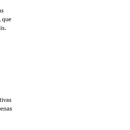
as
, que
is.
tivas
penas