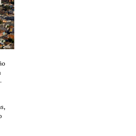
ão
a
–
s,
o