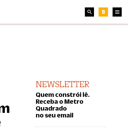
B
NEWSLETTER
Quem constrói lê.
Receba o Metro
am
Quadrado
no seu email
é