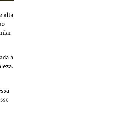
e alta
ão
milar
ada à
leza.
essa
isse