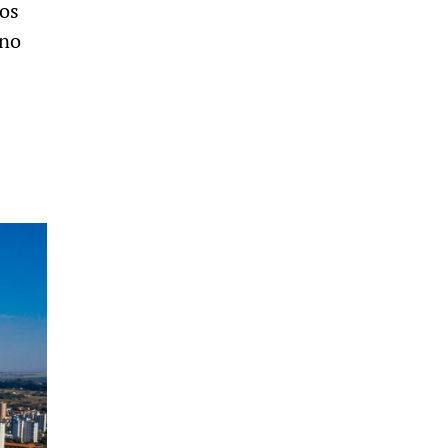
ios
 no