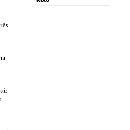
rês
ria
uir
o