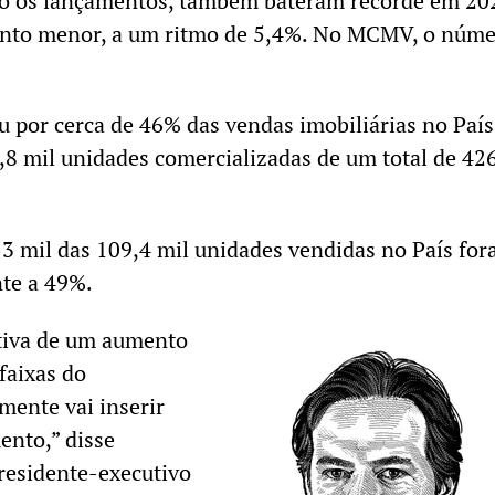
o os lançamentos, também bateram recorde em 20
nto menor, a um ritmo de 5,4%. No MCMV, o núm
 por cerca de 46% das vendas imobiliárias no País
8 mil unidades comercializadas de um total de 42
53 mil das 109,4 mil unidades vendidas no País fo
nte a 49%.
tiva de um aumento
faixas do
mente vai inserir
ento,” disse
residente-executivo