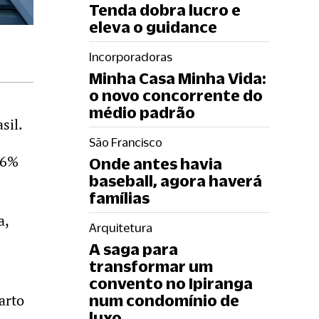
Tenda dobra lucro e
eleva o guidance
Incorporadoras
Minha Casa Minha Vida:
o novo concorrente do
médio padrão
sil.
São Francisco
,6%
Onde antes havia
baseball, agora haverá
famílias
a,
Arquitetura
A saga para
transformar um
convento no Ipiranga
arto
num condomínio de
luxo