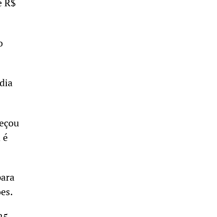
e R$
o
dia
meçou
 é
para
ões.