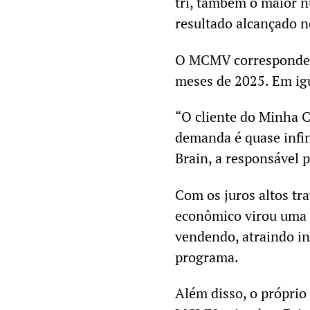
tri, também o maior n
resultado alcançado no
O MCMV correspondeu 
meses de 2025. Em igu
“O cliente do Minha 
demanda é quase infini
Brain, a responsável 
Com os juros altos t
econômico virou uma d
vendendo, atraindo in
programa.
Além disso, o próprio