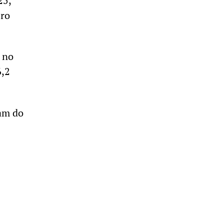
25,
ero
 no
6,2
ram do