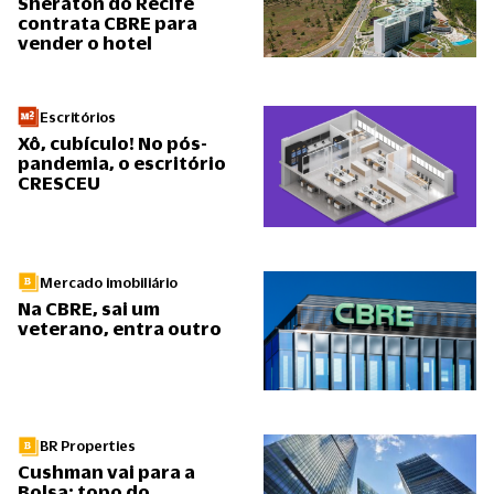
Sheraton do Recife
contrata CBRE para
vender o hotel
Escritórios
Xô, cubículo! No pós-
pandemia, o escritório
CRESCEU
Mercado imobiliário
Na CBRE, sai um
veterano, entra outro
BR Properties
Cushman vai para a
Bolsa; topo do