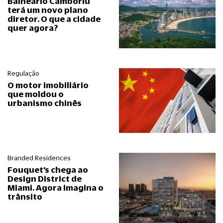
Balneário Camboriú
terá um novo plano
diretor. O que a cidade
quer agora?
Regulação
O motor imobiliário
que moldou o
urbanismo chinês
Branded Residences
Fouquet’s chega ao
Design District de
Miami. Agora imagina o
trânsito