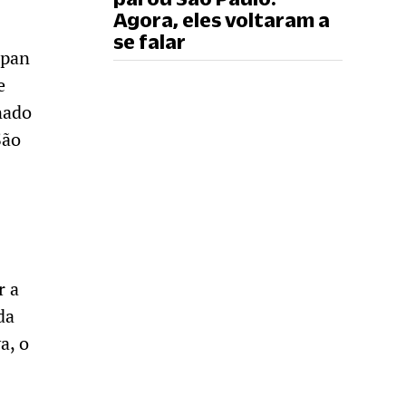
Agora, eles voltaram a
se falar
opan
e
nado
São
r a
da
a, o