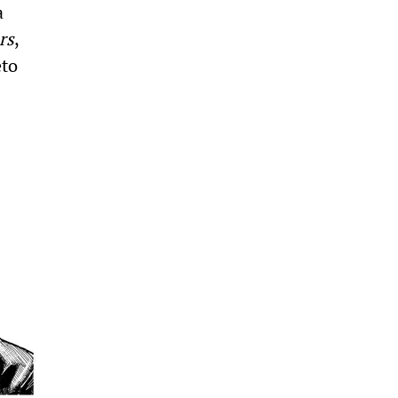
a
rs
,
eto