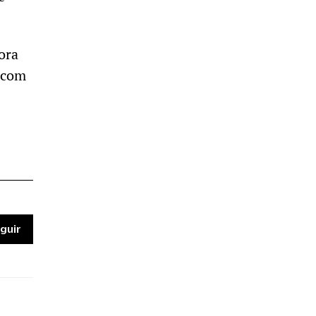
ora
e com
guir