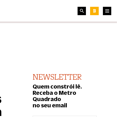
B
NEWSLETTER
Quem constrói lê.
Receba o Metro
s
Quadrado
no seu email
a