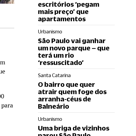
escritórios ‘pegam
mais preço’ que
apartamentos
Urbanismo
São Paulo vai ganhar
um novo parque – que
terá um rio
em
‘ressuscitado’
ue
Santa Catarina
O bairro que quer
atrair quem foge dos
00
arranha-céus de
 para
Balneário
Urbanismo
Uma briga de vizinhos
parou São Paulo.