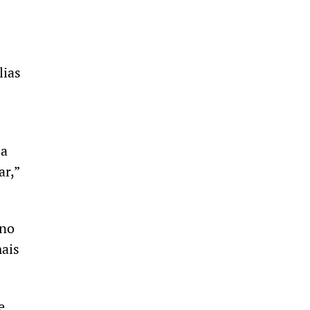
lias
 a
ar,”
 no
mais
e