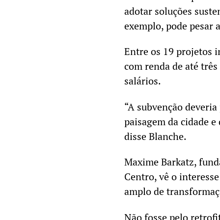
adotar soluções suste
exemplo, pode pesar a
Entre os 19 projetos i
com renda de até três 
salários.
“A subvenção deveria 
paisagem da cidade e
disse Blanche.
Maxime Barkatz, funda
Centro, vê o interes
amplo de transforma
Não fosse pelo retrofi