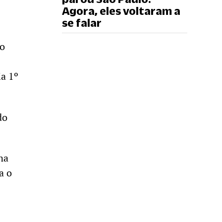
Agora, eles voltaram a
se falar
 o
ia 1º
do
na
a o