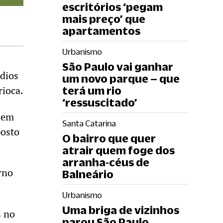
escritórios ‘pegam
mais preço’ que
apartamentos
Urbanismo
São Paulo vai ganhar
dios
um novo parque – que
rioca.
terá um rio
‘ressuscitado’
² em
Santa Catarina
posto
O bairro que quer
atrair quem foge dos
arranha-céus de
rno
Balneário
Urbanismo
Uma briga de vizinhos
s no
parou São Paulo.