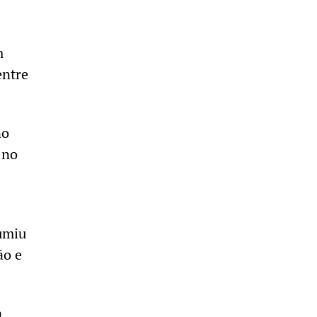
m
entre
no
 no
umiu
ão e
a