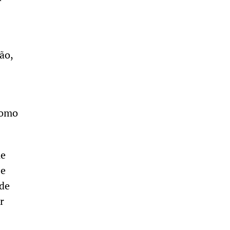
ão,
como
ue
se
 de
r