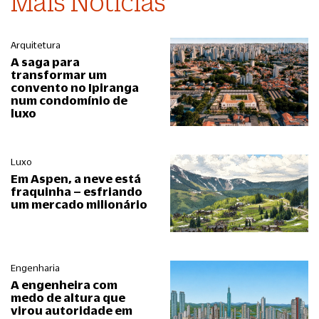
Mais Notícias
Arquitetura
A saga para
transformar um
convento no Ipiranga
num condomínio de
luxo
Luxo
Em Aspen, a neve está
fraquinha – esfriando
um mercado milionário
Engenharia
A engenheira com
medo de altura que
virou autoridade em