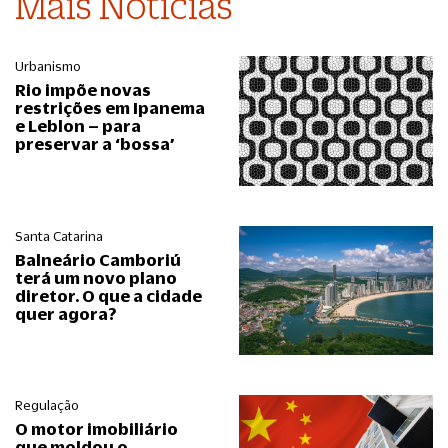
Mais Notícias
Urbanismo
Rio impõe novas
restrições em Ipanema
e Leblon – para
preservar a ‘bossa’
Santa Catarina
Balneário Camboriú
terá um novo plano
diretor. O que a cidade
quer agora?
Regulação
O motor imobiliário
que moldou o