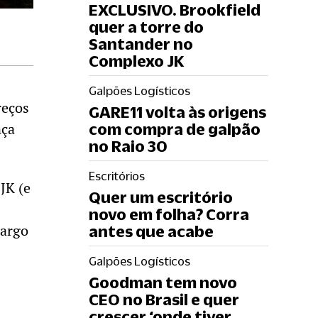
EXCLUSIVO. Brookfield
quer a torre do
Santander no
Complexo JK
Galpões Logísticos
reços
GARE11 volta às origens
nça
com compra de galpão
no Raio 30
Escritórios
JK (e
Quer um escritório
novo em folha? Corra
Largo
antes que acabe
Galpões Logísticos
Goodman tem novo
CEO no Brasil e quer
crescer ‘onde tiver