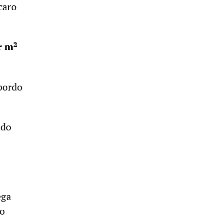
caro
r m²
bordo
ado
ega
do