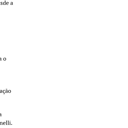
esde a
a o
cação
a
nelli.