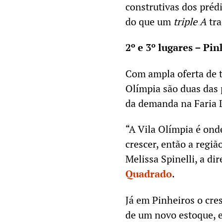
construtivas dos prédi
do que um
triple A
tra
2º e 3º lugares – Pi
Com ampla oferta de t
Olímpia são duas das
da demanda na Faria 
“A Vila Olímpia é ond
crescer, então a regi
Melissa Spinelli, a di
Quadrado
.
Já em Pinheiros o cre
de um novo estoque, 