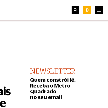
B
NEWSLETTER
Quem constrói lê.
Receba o Metro
ais
Quadrado
no seu email
 e