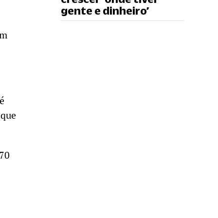
gente e dinheiro’
em
é
 que
 70