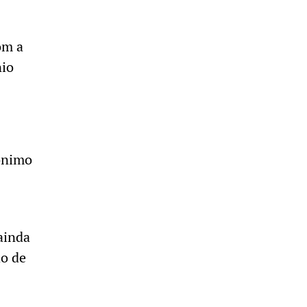
om a
nio
mônimo
ainda
ão de